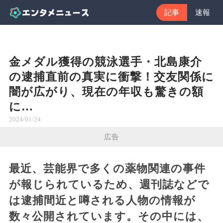
記事
速報
金メダル獲得の競泳選手・北島康介
の逮捕直前の真実に衝撃！交友関係に
闇が広がり、現在の年収も驚きの額
に…
2024/01/24
広告
最近、芸能界で多くの薬物関連の事件
が報じられているため、週刊誌などで
は逮捕間近と噂される人物の情報が
数々公開されています。その中には、