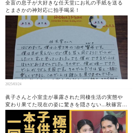
全盲の息子が大好きな任天堂にお礼の手紙を送る
とまさかの神対応に拍手喝采！
2025/03/24
眞子さんと小室圭が暴露された同棲生活の実態や
変わり果てた現在の姿に驚きを隠さない...秋篠宮家
の長女がアメリカで極秘出産の真相や暴露された
ヤバいO癖に言葉を失う...