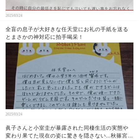
2025/03/24
全盲の息子が大好きな任天堂にお礼の手紙を送る
とまさかの神対応に拍手喝采！
2025/03/24
眞子さんと小室圭が暴露された同棲生活の実態や
変わり果てた現在の姿に驚きを隠さない...秋篠宮家