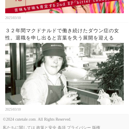
2025/03/10
３２年間マクドナルドで働き続けたダウン症の女
性。退職を申し出ると言葉を失う展開を迎える
2025/03/10
©2024 cutetale.com. All Rights Reserved.
私たちに関しては
政策と安全
条項
プライバシー
版権