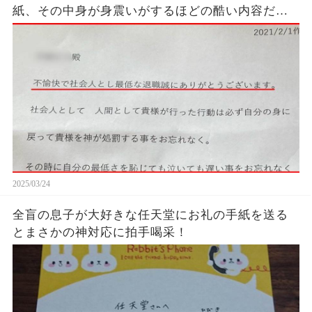
紙、その中身が身震いがするほどの酷い内容だっ
た…...
2025/03/24
全盲の息子が大好きな任天堂にお礼の手紙を送る
とまさかの神対応に拍手喝采！