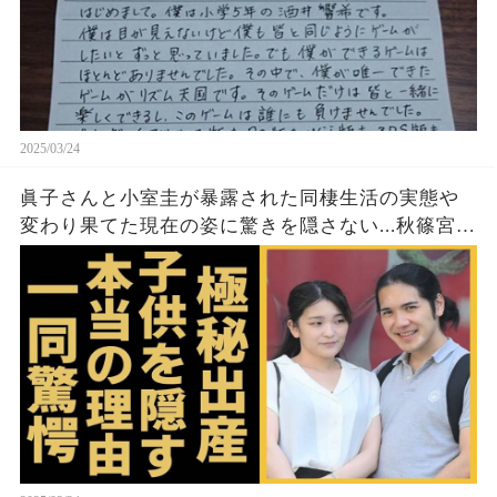
2025/03/24
眞子さんと小室圭が暴露された同棲生活の実態や
変わり果てた現在の姿に驚きを隠さない...秋篠宮家
の長女がアメリカで極秘出産の真相や暴露された
ヤバいO癖に言葉を失う...