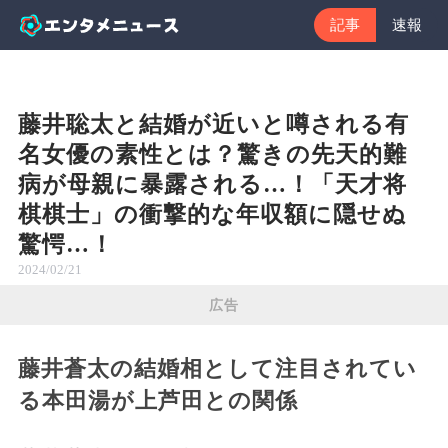
記事
速報
藤井聡太と結婚が近いと噂される有
名女優の素性とは？驚きの先天的難
病が母親に暴露される…！「天才将
棋棋士」の衝撃的な年収額に隠せぬ
驚愕…！
2024/02/21
広告
藤井蒼太の結婚相として注目されてい
る本田湯が上芦田との関係