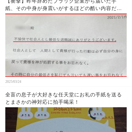
【衝撃】昨年辞めたブラック企業から届いた手
紙、その中身が身震いがするほどの酷い内容だっ
た…...
2025/03/24
全盲の息子が大好きな任天堂にお礼の手紙を送る
とまさかの神対応に拍手喝采！