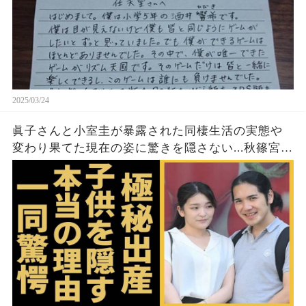
2025/03/24
眞子さんと小室圭が暴露された同棲生活の実態や
変わり果てた現在の姿に驚きを隠さない...秋篠宮家
の長女がアメリカで極秘出産の真相や暴露された
ヤバいO癖に言葉を失う...