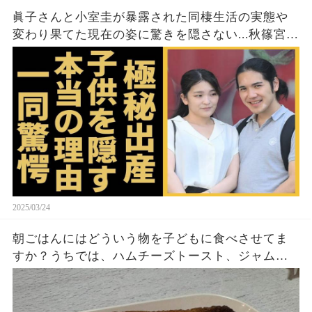
眞子さんと小室圭が暴露された同棲生活の実態や
変わり果てた現在の姿に驚きを隠さない...秋篠宮家
の長女がアメリカで極秘出産の真相や暴露された
ヤバいO癖に言葉を失う...
2025/03/24
朝ごはんにはどういう物を子どもに食べさせてま
すか？うちでは、ハムチーズトースト、ジャムト
ースト、ピーナッツバタートーストをよく作りま
す。やっぱこんなんダメよね…