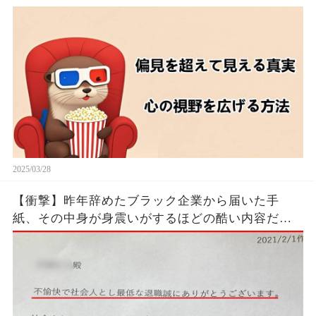
るたった！！🦦✨
2025/03/28
【衝撃】昨年辞めたブラック企業から届いた手
紙、その中身が身震いがするほどの酷い内容だっ
た…...