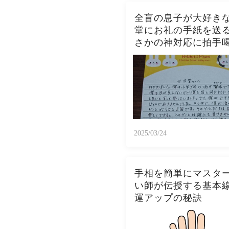
全盲の息子が大好き
堂にお礼の手紙を送
さかの神対応に拍手
2025/03/24
手相を簡単にマスタ
い師が伝授する基本
運アップの秘訣