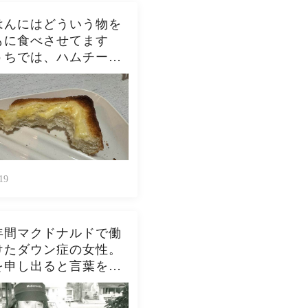
はんにはどういう物を
もに食べさせてます
うちでは、ハムチーズ
スト、ジャムトース
ピーナッツバタートー
をよく作ります。やっ
んなんダメよね…
19
年間マクドナルドで働
けたダウン症の女性。
を申し出ると言葉を失
開を迎える