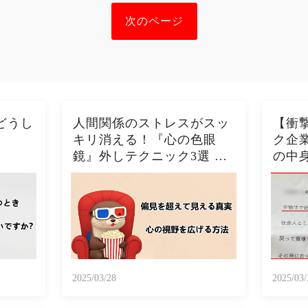
次のページ
どうし
人間関係のストレスがスッ
【衝
キリ消える！『心の色眼
ク企
鏡』外しテクニック3選 今
の中
日から視界クリアになるた
の酷い
った！！🦦✨
2025/03/28
2025/03/