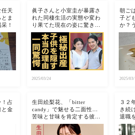
な任天
眞子さんと小室圭が暴露さ
朝ご
るとま
れた同棲生活の実態や変わ
子ど
喝采！
り果てた現在の姿に驚きを
か？
隠さない...秋篠宮家の長女
トー
がアメリカで極秘出産の真
ト、
相や暴露されたヤバいO癖
スト
に言葉を失う...
ぱこ
2025/03/24
2025/03/
ー！占
生田絵梨花、「bitter
３２
線と金
candy」で魅せる二面性…
き続
苦味と甘味を肯定する彼女
退職
の進化とは？
う展