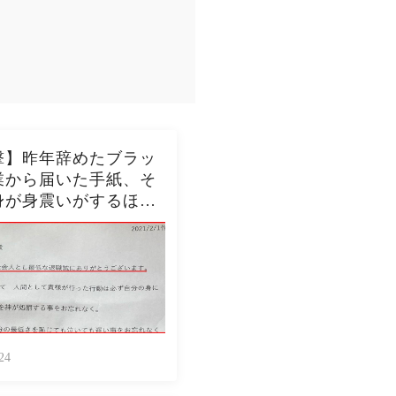
撃】昨年辞めたブラッ
業から届いた手紙、そ
身が身震いがするほど
内容だった…...
24