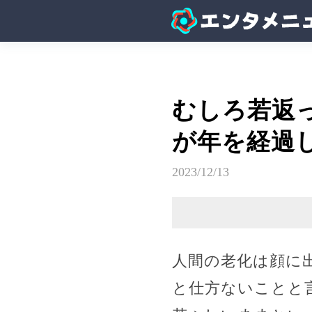
むしろ若返
が年を経過
2023/12/13
人間の老化は顔に
と仕方ないことと