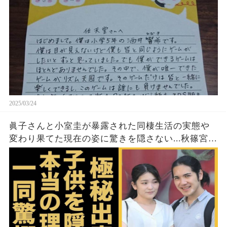
2025/03/24
眞子さんと小室圭が暴露された同棲生活の実態や
変わり果てた現在の姿に驚きを隠さない...秋篠宮家
の長女がアメリカで極秘出産の真相や暴露された
ヤバいO癖に言葉を失う...