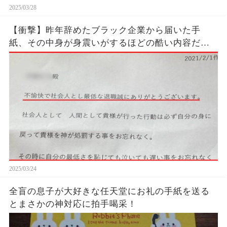
2025/03/28
【衝撃】昨年辞めたブラック企業から届いた手
紙、その中身が身震いがするほどの酷い内容だっ
た…...
2025/03/24
全盲の息子が大好きな任天堂にお礼の手紙を送る
とまさかの神対応に拍手喝采！