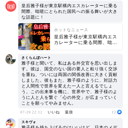
皇后雅子様が東京駅構内エスカレーターに乗る
間際、咄嗟にとられた国民への振る舞いが大き
な話題に！
ホットなニュース
皇后雅子様が東京駅構内エス
カレーターに乗る間際、咄嗟
にとられた国民への振る舞い
が大きな話題に！
さくらんぼハート
雅子様と聞いて、私はある外交官を思い出しま
す。彼は、国交のない国の要人と粘り強く交渉
を重ね、ついには両国の関係改善に大きく貢献
しました。彼もまた、雅子様のように、対話力
と人間性で世界を変えた一人と言えるでしょ
う。この出来事を機に、世界中で、雅子様のよ
うに人と人を繋ぐ「心の外交」が広まっていく
ことを願ってやみません。
07-29 22:12
いいね
返信
12
スキヴォ
雅子様を持ち上げるのはいいけど、日本のメデ