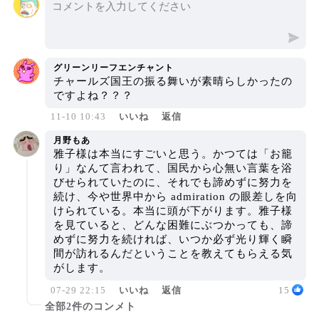
境を越え、多くの人々に感動を与えた出来事で
した。
グリーンリーフエンチャント
チャールズ国王の振る舞いが素晴らしかったの
ですよね？？？
11-10 10:43
いいね
返信
月野もあ
雅子様は本当にすごいと思う。かつては「お籠
り」なんて言われて、国民から心無い言葉を浴
びせられていたのに、それでも諦めずに努力を
続け、今や世界中から admiration の眼差しを向
けられている。本当に頭が下がります。雅子様
を見ていると、どんな困難にぶつかっても、諦
めずに努力を続ければ、いつか必ず光り輝く瞬
間が訪れるんだということを教えてもらえる気
がします。
07-29 22:15
いいね
返信
15
全部2件のコンメト