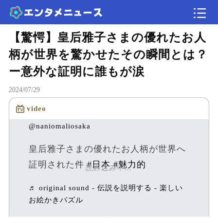
【驚愕】皇后雅子さまの優れたお人
記事
柄が世界を驚かせたその瞬間とは？
速報
ー意外な証明に誰もが涙
2024/07/29
エンタメ
video
@naniomaliosaka
皇后雅子さまの優れたお人柄が世界へ
証明された件
#日本
#魅力的
読み込み中...
♬ original sound - 伝説を説明する - 楽しい
お絵かきパズル