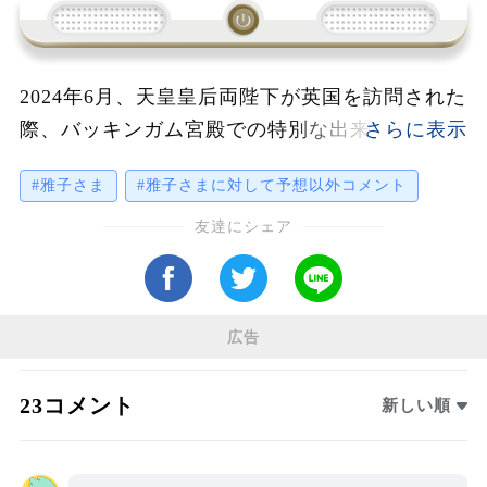
2024年6月、天皇皇后両陛下が英国を訪問された
際、バッキンガム宮殿での特別な出来事が世界
を驚かせました。チャールズ国王とカミラ王妃
#雅子さま
#雅子さまに対して予想以外コメント
との別れの際、雅子様が見せた行動が特に注目
されました。握手の後、国王が雅子様にチーク
友達にシェア
キスを促すジェスチャーをされ、続けて温かく
抱擁されました。この行動にイギリスのメディ
アも絶句し、国民は驚きを隠せませんでした。
広告
国王が外国の賓客夫人にこれほどの信頼を示す
ことは極めて異例です。この瞬間、雅子様の卓
23コメント
新しい順
越した対話力と人間性が証明され、世界中から
称賛の声が寄せられました。雅子様の魅力が国