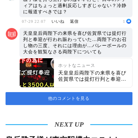
ィアはちょっと過剰反応しすぎじゃない？冷静
に報道すべきでは？
07-29 22:07
いいね
返信
1
天皇皇后両陛下の来県を喜び佐賀県では提灯行
列と奉迎が行われ賑わっていた…両陛下のお召
し物の三度、それには理由が…バレーボールの
大会を観覧なさる両陛下についても
ホットなニュース
天皇皇后両陛下の来県を喜び
佐賀県では提灯行列と奉迎が
行われ賑わっていた…両陛下
のお召し物の三度、それには
理由が…バレーボールの大会
他のコメントを見る
を観覧なさる両陛下について
も
NEXT UP