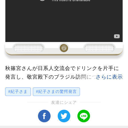
秋篠宮さんが日系人交流会でドリンクを片手に
発言し、敬宮殿下のブラジル訪問について「自
分が行く」と宣言したことで、注目が集まって
#紀子さま
#紀子さまの驚愕発言
いる。この発言は多くの人々に衝撃を与え、皇
室内での今後の動きに関心が寄せられている。
友達にシェア