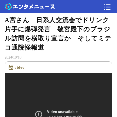
A宮さん 日系人交流会でドリンク
記事
片手に爆弾発言 敬宮殿下のブラジ
速報
ル訪問を横取り宣言か そしてミテ
コ通院怪報道
エンタメ
2024/10/18
video
読み込み中...