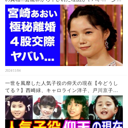
メリケンサック』でも有名な女優の４股事件...●億
円の豪邸に驚きを隠せない...
2024/11/04
一世を風靡した人気子役の仰天の現在【今どうし
てる？】西崎緑、キャロライン洋子、戸川京子、
佐久間真由美、蝦名由紀子 他 あの人の現在