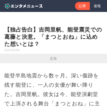
記事
速報
【独占告白】吉岡里帆、能登震災での
葛藤と決意。「まつとおね」に込め
た想いとは？
2025/03/04
広告
能登半島地震から数ヶ月。深い傷跡を
残す能登に、一人の女優が舞い降り
た。吉岡里帆。彼女は今、能登演劇堂
で上演される舞台「まつとおね」に主