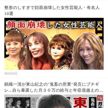
整形のしすぎで顔面崩壊した女性芸能人・有名人
10選
2024/10/22
錦織一清が東山紀之の"鬼畜の所業"発言にブチギ
レ...自ら暴露した月３０万の給与と年収億越えの少
年隊格差に驚愕！『ニッキ』が堪え続けた性被害
の全貌...元親友同士の確執に言葉を失う！